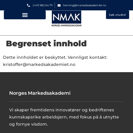
(+47) 982 04 711
henning@markedsakademiet.no
Søk studie!
Spørsmål og svar
Begrenset innhold
Dette innholdet er beskyttet. Vennligst kontakt:
kristoffer@markedsakademiet.no
Norges Markedsakademi
Vi skaper fremtidens innovatører og bedriftenes
kunnskapsrike arbeidsjern, med fokus på å utnytte
og fornye visdom.